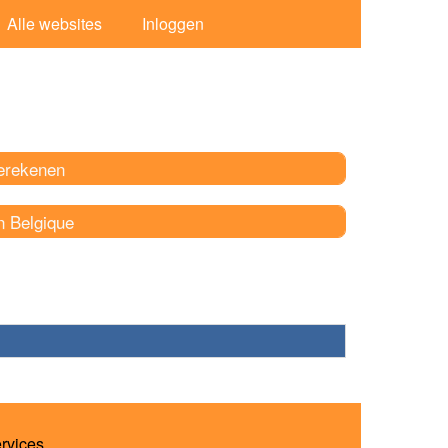
Alle websites
Inloggen
erekenen
n Belgique
ervices