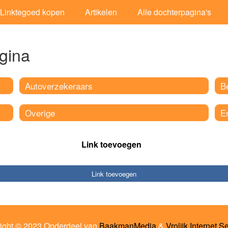
Linktegoed kopen
Artikelen
Alle dochterpagina's
gina
Autoverzekeraars
B
Overige
E
Link toevoegen
Link toevoegen
ight © 2023 Onderdeel van
BaakmanMedia
&
Vrolijk Internet S